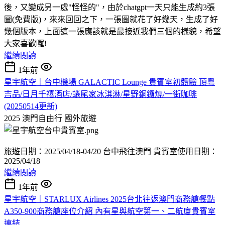
後，又變成另一處"怪怪的"，由於chatgpt一天只能生成約3張
圖(免費版)，來來回回之下，一張圖就花了好幾天，生成了好
幾個版本，上面這一張應該就是最接近我們三個的樣貌，希望
大家喜歡囉!
繼續閱讀
1年前
星宇航空｜台中機場 GALACTIC Lounge 貴賓室初體驗 頂粵
吉品/日月千禧酒店/蜷尾家冰淇淋/星野銅鑼燒/一街咖啡
(20250514更新)
2025 澳門自由行
國外旅遊
旅遊日期：2025/04/18-04/20 台中飛往澳門 貴賓室使用日期：
2025/04/18
繼續閱讀
1年前
星宇航空｜STARLUX Airlines 2025台北往返澳門商務艙餐點
A350-900商務艙座位介紹 內有星與航空第一、二航廈貴賓室
連結