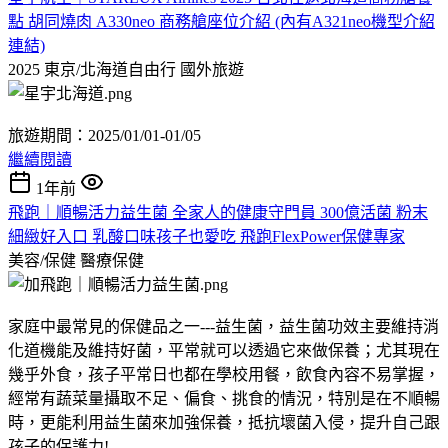
點 胡同燒肉 A330neo 商務艙座位介紹 (內有A321neo機型介紹
連結)
2025 東京/北海道自由行
國外旅遊
旅遊期間：2025/01/01-01/05
繼續閱讀
1年前
飛跑｜順暢活力益生菌 全家人的健康守門員 300億活菌 粉末
細緻好入口 乳酸口味孩子也愛吃 飛跑FlexPower保健專家
美容/保健
醫療保健
家庭中最常見的保健品之一---益生菌，益生菌功效主要維持消
化道機能及維持好菌，平常就可以透過它來做保養；尤其現在
幾乎外食，孩子平常日也都在學校用餐，飲食內容不易掌握，
經常有蔬菜量攝取不足、偏食、挑食的情況，特別是在不順暢
時，更能利用益生菌來加強保養，抵抗壞菌入侵，提升自己跟
孩子的保護力!