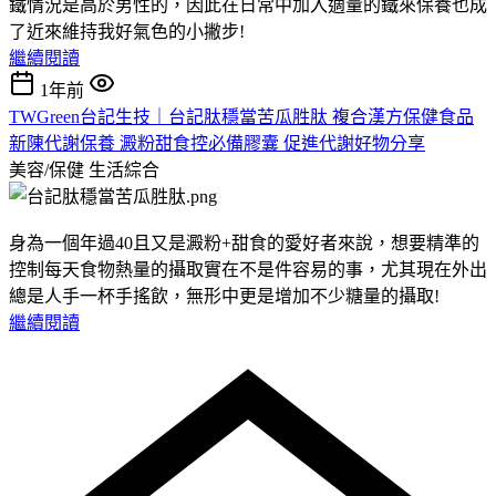
鐵情況是高於男性的，因此在日常中加入適量的鐵來保養也成
了近來維持我好氣色的小撇步!
繼續閱讀
1年前
TWGreen台記生技｜台記肽穩當苦瓜胜肽 複合漢方保健食品
新陳代謝保養 澱粉甜食控必備膠囊 促進代謝好物分享
美容/保健
生活綜合
身為一個年過40且又是澱粉+甜食的愛好者來說，想要精準的
控制每天食物熱量的攝取實在不是件容易的事，尤其現在外出
總是人手一杯手搖飲，無形中更是增加不少糖量的攝取!
繼續閱讀