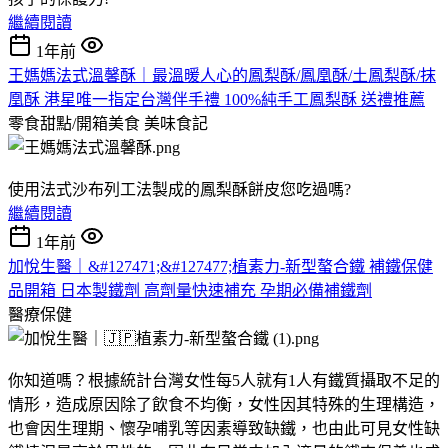
繼續閱讀
1年前
王媽媽法式溫馨酥｜最溫暖人心的鳳梨酥/鳳凰酥/土鳳梨酥/抹
凰酥 港星唯一指定台灣伴手禮 100%純手工鳳梨酥 送禮推薦
零食甜點/開箱美食
美味食記
使用法式沙布列工法製成的鳳梨酥餅皮您吃過嗎?
繼續閱讀
1年前
加悅生醫｜&#127471;&#127477;植素力-新型螯合鐵 補鐵保健
品開箱 日本製鐵劑 高劑量快速補充 孕期必備補鐵劑
醫療保健
你知道嗎？根據統計台灣女性每5人就有1人有鐵質攝取不足的
情形，造成原因除了飲食不均衡，女性因其特殊的生理構造，
也會因生理期、懷孕哺乳等因素導致缺鐵，也由此可見女性缺