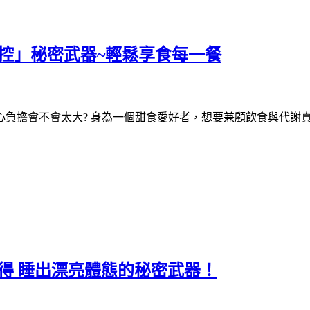
飲控」秘密武器~輕鬆享食每一餐
負擔會不會太大? 身為一個甜食愛好者，想要兼顧飲食與代謝真
心得 睡出漂亮體態的秘密武器！