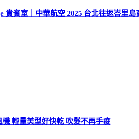
Lounge 貴賓室｜中華航空 2025 台北往返峇
子吹風機 輕量美型好快乾 吹髮不再手痠