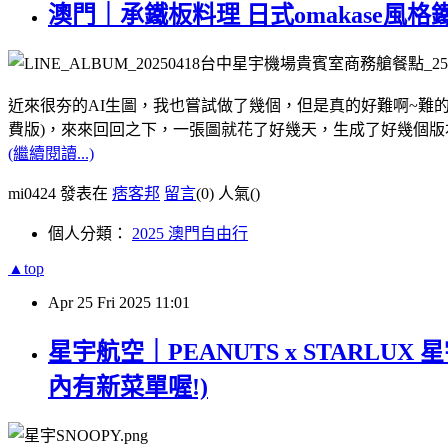
澳門｜承鐵板料理 日式omakase風格
近來很夯的AI生圖，我也嘗試做了幾個，但是真的好難啊~難的是
費版)，來來回回之下，一張圖就花了好幾天，生成了好幾個版
(繼續閱讀...)
mi0424 發表在
痞客邦
留言
(0)
人氣(
)
個人分類：
2025 澳門自由行
▲top
Apr
25
Fri
2025
11:01
星宇航空｜PEANUTS x STARLUX
內有新菜單喔!)