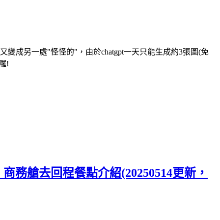
另一處"怪怪的"，由於chatgpt一天只能生成約3張圖(免
囉!
門 商務艙去回程餐點介紹(20250514更新，