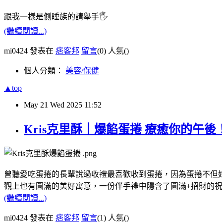
跟我一樣是側睡族的請舉手🖐
(繼續閱讀...)
mi0424 發表在
痞客邦
留言
(0)
人氣(
)
個人分類：
美容/保健
▲top
May
21
Wed
2025
11:52
Kris克里酥｜爆餡蛋捲 療癒你的午
曾聽愛吃蛋捲的長輩說過收禮最喜歡收到蛋捲，因為蛋捲不但
觀上也有圓滿的美好寓意，一份伴手禮中隱含了圓滿+招財的祝
(繼續閱讀...)
mi0424 發表在
痞客邦
留言
(1)
人氣(
)