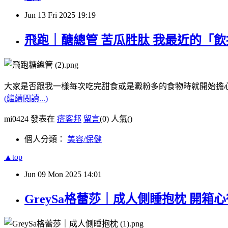
Jun
13
Fri
2025
19:19
飛跑｜醣總管 苦瓜胜肽 我最近的「
大家是否跟我一樣每次吃完甜食或是澱粉多的食物時就開始擔心
(繼續閱讀...)
mi0424 發表在
痞客邦
留言
(0)
人氣(
)
個人分類：
美容/保健
▲top
Jun
09
Mon
2025
14:01
GreySa格蕾莎｜成人側睡抱枕 開箱