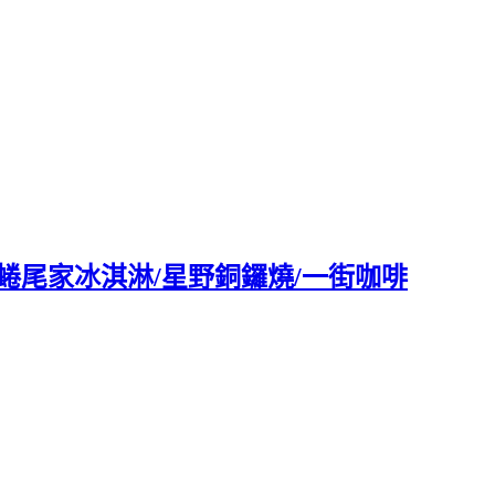
店/蜷尾家冰淇淋/星野銅鑼燒/一街咖啡