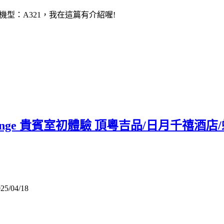
往澳門 ，機型：A321，我在這篇有介紹喔!
ounge 貴賓室初體驗 頂粵吉品/日月千禧酒
/04/18