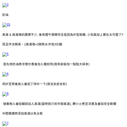
奶油
高湯 & 高湯塊的選擇不少, 後來選牛頭牌完全是因為外型取勝, 小包裝加上實在太可愛了!!
而且作法簡易，1高湯塊+2碗熱水沖泡3分鐘
首先用奶油將洋蔥炒香後加入豬絞肉(我有偷偷加一點點大蒜末)
肉炒至熟後放入番茄丁拌炒一下(我沒去皮去籽)
接著倒入番茄糊與加入高湯(當時我只到半碗高湯), 轉小火煮至洋蔥及番茄完全軟爛
中間需適時添加高湯以免太乾