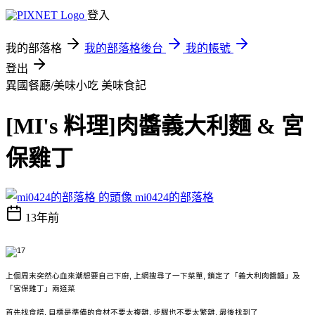
登入
我的部落格
我的部落格後台
我的帳號
登出
異國餐廳/美味小吃
美味食記
[MI's 料理]肉醬義大利麵 & 宮
保雞丁
mi0424的部落格
13年前
上個周末突然心血來潮想要自己下廚, 上網搜尋了一下菜單, 鎖定了「義大利肉醬麵」及
「宮保雞丁」兩道菜
首先找食譜, 目標是準備的食材不要太複雜, 步驟也不要太繁雜, 最後找到了