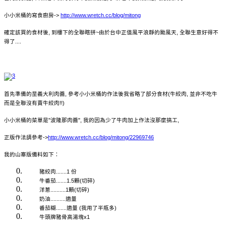
小小米桶的寫食廚房->
http://www.wretch.cc/blog/mitong
確定該買的食材後, 到樓下的全聯瞎拼~由於台中正值風平浪靜的颱風天, 全聯生意好得不
得了....
首先準備的昰義大利肉醬, 參考小小米桶的作法後我省略了部分食材(牛絞肉, 並非不吃牛
而是全聯沒有賣牛絞肉!!)
小小米桶的菜單是"波隆那肉醬", 我的因為少了牛肉加上作法沒那麼搞工,
正版作法請參考->
http://www.wretch.cc/blog/mitong/22969746
我的山寨版備料如下：
豬絞肉.......1 份
牛番茄.......1.5顆(切碎)
洋蔥..........1顆(切碎)
奶油..........適量
番茄糊.......適量 (我用了半瓶多)
牛頭牌豬骨高湯塊x1