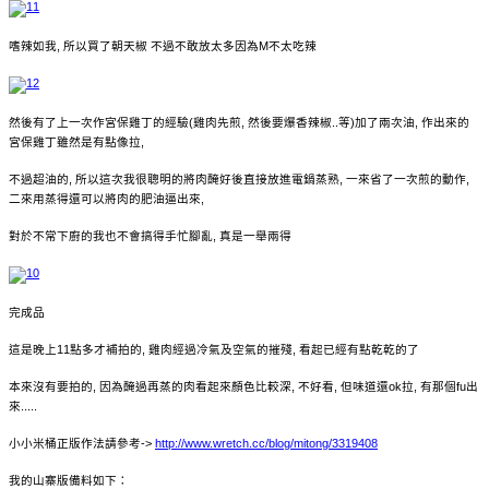
嗜辣如我, 所以買了朝天椒
不過不敢放太多因為M不太吃辣
然後有了上一次作宮保雞丁的經驗(雞肉先煎, 然後要爆香辣椒..等)加了兩次油, 作出來的
宮保雞丁雖然是有點像拉,
不過超油的, 所以這次我很聰明的將肉醃好後直接放進電鍋蒸熟, 一來省了一次煎的動作,
二來用蒸得還可以將肉的肥油逼出來,
對於不常下廚的我也不會搞得手忙腳亂, 真是一舉兩得
完成品
這是晚上11點多才補拍的, 雞肉經過冷氣及空氣的摧殘, 看起已經有點乾乾的了
本來沒有要拍的, 因為醃過再蒸的肉看起來顏色比較深, 不好看, 但味道還ok拉, 有那個fu出
來.....
小小米桶正版作法請參考->
http://www.wretch.cc/blog/mitong/3319408
我的山寨版備料如下：