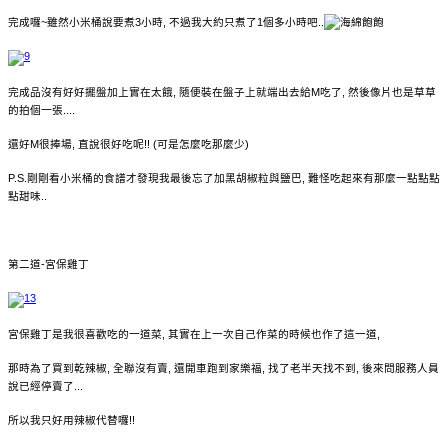
完成囉~雖然小米桶說要煮3小時, 不過我大約只煮了1個多小時吧..
完成品沒有好好擺盤加上實在太餓, 隨便裝在盤子上就端出去給M吃了, 然後像片也是草草
的拍個一張....
還好M很捧場, 直說很好吃呢!! (可是怎麼吃那麼少
)
P.S.剛剛看小米桶的食譜才發現我最後忘了加黑胡椒粒與鹽巴, 難怪吃起來有那麼一點點點
點甜味..
第二道-宮保雞丁
宮保雞丁是我很喜歡吃的一道菜, 其實在上一次自己作菜的時候也作了這一道,
那時為了買到乾辣椒, 全聯沒有賣, 還開車跑到家樂福, 找了老半天找不到, 後來問服務人員
說已經停賣了...
所以我只好用辣椒代替囉!!