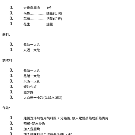
去骨雞腿肉.......1份
辣椒..................適量(切塊)
蒜頭..................適量(切碎)
花生..................適量
醃料:
醬油一大匙
米酒一大匙
調味料:
醬油一大匙
黑醋一大匙
米酒一大匙
蠔油少許
糖少許
太白粉一小匙(先以水調開)
作法:
雞腿洗淨切塊用醃料醃30分鐘後, 放入電鍋蒸熟或煎熟備用
辣椒+蒜末炒香
加入雞腿塊
加入調味料炒至收乾醬汁(開大火)