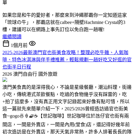
如果您是和牛的愛好者，那麼來到沖繩那霸你一定知道這家
「琉球の牛」，那霸店就在calbee+隔壁Hachmine Crystal的3
樓，建議可以在網路上事先訂位以免白跑一趟喔!
繼續閱讀
1個月前
2025-2026最新澳門官也街美食攻略！整理必吃牛雜、人氣咖
啡、特色冰淇淋與伴手禮推薦，輕鬆規劃一趟好吃又好逛的官
也街半日行程
2026 澳門自由行
國外旅遊
澳門美食真的是深得我心，不論是星級餐廳，潮汕料理，街邊
小吃，傳統港式茶飲餐點，吃過的食物幾乎沒有踩雷的，吃
+拍了這麼多，沒有真正用文字記錄起來好像有點可惜，所以
這一篇就先來簡單介紹一下，2025/2026曾經造訪過官也街美
食~gogo🍜🍦🧇☕【世記咖啡】世記咖啡位於氹仔官也街有兩
間店，一間是外賣店，一間是內用(堂食)店，還記得好幾年前
初次造訪是在外賣店，那天天氣非常熱，許多人排著長長的隊