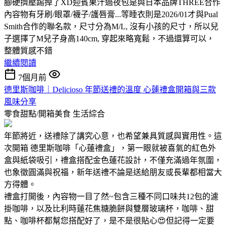
腳硬擠壓踢掉了XD迎賓果汁過夜包是與日本品牌THREE合作
內容物有牙刷/眼罩/襪子/護唇膏...等睡衣則是2026/01才與Pual
Smith合作的聯名款，尺寸分為M/L, 沒有小孩的尺寸，所以兒
子選擇了M兒子身高140cm, 穿起來略寬鬆，不過還算可以，
整體質感不錯
繼續閱讀
7個月前
德里斯咖啡｜Delicioso 年節送禮的溫度 心蓮禮盒開箱與三款
風味分享
零食甜點/開箱美食
生活綜合
年節將近，送禮除了講究心意，也希望兼具質感與實用性。這
次開箱 德里斯咖啡「心蓮禮盒」，第一眼就被喜氣的紅色外
盒與紙袋吸引，禮盒搭配金色蓮花設計，不僅充滿過年氛圍，
也象徵圓滿與祝福，新年送禮不論是送給朋友或長輩都相當大
方得體。
禮盒打開後，內容物一目了然~包含三種不同口味共12包的濾
掛咖啡，以及比利時蓮花焦糖脆餅與雙層玻璃杯，咖啡、甜
點、咖啡杯都幫您搭配好了，是不是很貼心😍但記得一定要