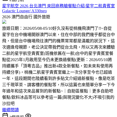
星宇航空 2026 台北澳門 來回商務艙餐點介紹/星宇二航貴賓室
Galactic Lounge/ A330neo
2026 澳門自由行
國外旅遊
旅遊日期：2026/05/08-05/10好久沒有從桃機飛澳門了!!~自從
星宇在台中機場開辦澳門以來，住在中部的我們幾乎都從台中
飛，但是台中機場飛往澳門的機票常常都是滿載的狀況下，這
次適逢母親節，老公決定帶我們從台北飛，所以又再次來體驗
二航的星宇航空貴賓室(班機依舊在一航)台中的星宇貴賓室餐
點從2025年1月啟用至今仍未更換過餐點(更新：2026/05/10將
持續攜手「頂粵吉品」推出新4款全新餐點，如未來有使用再
持續分享)，桃機二航星宇貴賓室繼上一次分享至今也已超過
一年，這段期間也陸續看到許多貼文介紹過新餐點，像是吃茶
三千現萃茶、請客樓的餐點等，所以這篇也來簡單分享一下今
年過年和這次來品嘗到的新餐點~｜自助區餐點｜更多自助吧
餐點/飲料冰品等可以參考這一篇(與現況變化不大)不吸引我的
沙拉吧
繼續閱讀