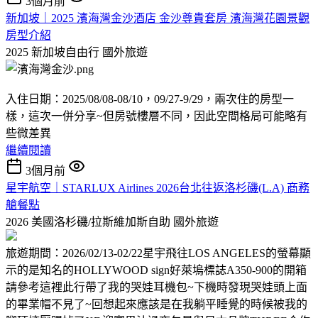
3個月前
新加坡｜2025 濱海灣金沙酒店 金沙尊貴套房 濱海灣花園景觀
房型介紹
2025 新加坡自由行
國外旅遊
入住日期：2025/08/08-08/10，09/27-9/29，兩次住的房型一
樣，這次一併分享~但房號樓層不同，因此空間格局可能略有
些微差異
繼續閱讀
3個月前
星宇航空｜STARLUX Airlines 2026台北往返洛杉磯(L.A) 商務
艙餐點
2026 美國洛杉磯/拉斯維加斯自助
國外旅遊
旅遊期間：2026/02/13-02/22星宇飛往LOS ANGELES的螢幕顯
示的是知名的HOLLYWOOD sign好萊塢標誌A350-900的開箱
請參考這裡此行帶了我的哭娃耳機包~下機時發現哭娃頭上面
的畢業帽不見了~回想起來應該是在我躺平睡覺的時候被我的