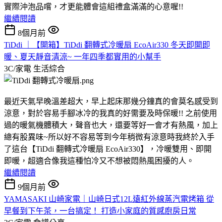
實際沖泡品嚐，才更能體會這組禮盒滿滿的心意喔!!
繼續閱讀
8個月前
TiDdi ｜【開箱】TiDdi 翻轉式冷暖扇 EcoAir330 冬天即開即
暖、夏天靜音清涼~ 一年四季都實用的小幫手
3C/家電
生活綜合
最近天氣早晚溫差超大，早上起床那幾分鐘真的會莫名感受到
涼意，對於容易手腳冰冷的我真的好需要及時保暖!! 之前使用
過的暖氣機體積大，聲音也大，還要等好一會才有熱風，加上
總有股異味~所以好不容易等到今年稍微有涼意時我終於入手
了這台【TiDdi 翻轉式冷暖扇 EcoAir330】，冷暖雙用、即開
即暖，超適合像我這種怕冷又不想被悶熱風困擾的人。
繼續閱讀
9個月前
YAMASAKI 山崎家電｜山崎日式12L遠紅外線蒸汽電烤箱 從
早餐到下午茶，一台搞定！ 打造小家庭的質感廚房日常