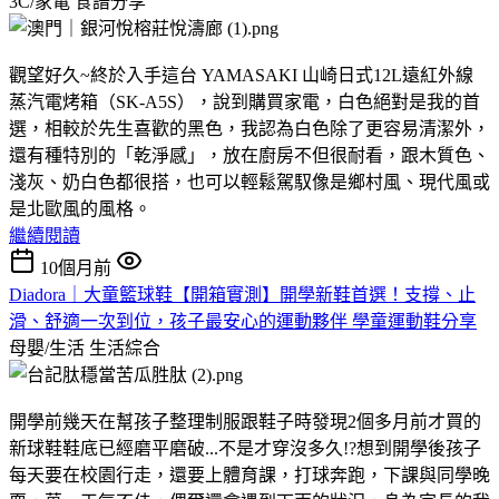
3C/家電
食譜分享
觀望好久~終於入手這台 YAMASAKI 山崎日式12L遠紅外線
蒸汽電烤箱（SK-A5S），說到購買家電，白色絕對是我的首
選，相較於先生喜歡的黑色，我認為白色除了更容易清潔外，
還有種特別的「乾淨感」，放在廚房不但很耐看，跟木質色、
淺灰、奶白色都很搭，也可以輕鬆駕馭像是鄉村風、現代風或
是北歐風的風格。
繼續閱讀
10個月前
Diadora｜大童籃球鞋【開箱實測】開學新鞋首選！支撐、止
滑、舒適一次到位，孩子最安心的運動夥伴 學童運動鞋分享
母嬰/生活
生活綜合
開學前幾天在幫孩子整理制服跟鞋子時發現2個多月前才買的
新球鞋鞋底已經磨平磨破...不是才穿沒多久!?想到開學後孩子
每天要在校園行走，還要上體育課，打球奔跑，下課與同學晚