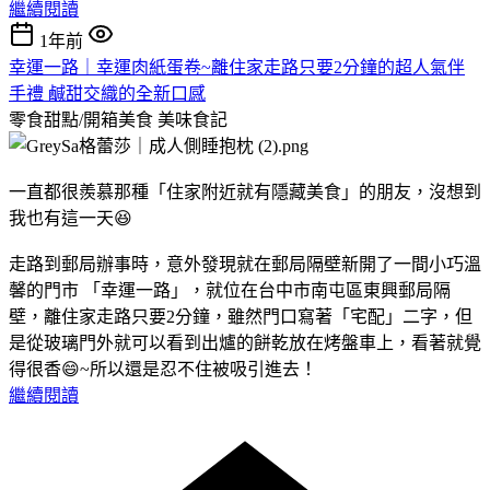
繼續閱讀
1年前
幸運一路｜幸運肉紙蛋卷~離住家走路只要2分鐘的超人氣伴
手禮 鹹甜交織的全新口感
零食甜點/開箱美食
美味食記
一直都很羨慕那種「住家附近就有隱藏美食」的朋友，沒想到
我也有這一天😆
走路到郵局辦事時，意外發現就在郵局隔壁新開了一間小巧溫
馨的門市 「幸運一路」，就位在台中市南屯區東興郵局隔
壁，離住家走路只要2分鐘，雖然門口寫著「宅配」二字，但
是從玻璃門外就可以看到出爐的餅乾放在烤盤車上，看著就覺
得很香😄~所以還是忍不住被吸引進去！
繼續閱讀