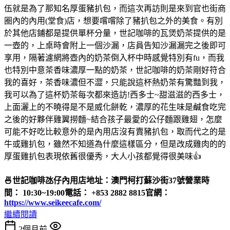
伍就是為了那知名厚蛋豬扒包，而這次再訪則是來到官也街商
圈內的內用(堂食)店，想要嚐嚐除了豬扒包之外的美食。有別
於其他店鋪都是提供單杯分量，世記咖啡的瓦煲奶茶提供的是
一壺的，上桌時會附上一個沙漏，店員告知沙漏漏完之後即可
享用，隔著濾網將壺內的奶茶倒入杯中時感覺特別有fu，而我
也特別中意茶香味濃厚一點的奶茶，世記咖啡的奶茶剛好符合
我的喜好，茶香味濃但不澀，只能說這杯熱奶茶有驚豔到我，
我可以為了這杯奶茶每次都來造訪!西多士~甜滋滋的西多士，
上面灑上的不曉得是不是威化餅乾，濃厚的花生味是鹹食吃完
之後的好夥伴雞翼撈麵~結合孩子最愛的公仔麵跟雞翅，怎麼
可能不好吃比較意外的是內用店沒有賣豬扒包，取而代之的是
牛或雞扒包，雖然不知道為什麼這樣區分，但是改成雞肉的的
厚蛋雞扒包表現依舊很優秀，大人小孩都覺得很美味👍
🍜世記咖啡氹仔內用店
地址：澳門柯打蘇沙街37號
營業時
間： 10:30~19:00
電話： +853 2882 8815
官網：
https://www.seikeecafe.com/
繼續閱讀
2個月前