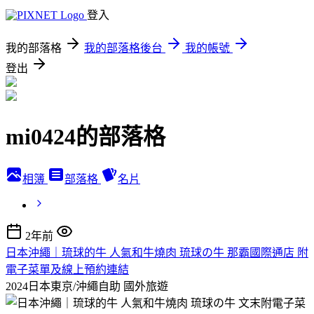
登入
我的部落格
我的部落格後台
我的帳號
登出
mi0424的部落格
相簿
部落格
名片
2年前
日本沖繩｜琉球的牛 人氣和牛燒肉 琉球の牛 那霸國際通店 附
電子菜單及線上預約連結
2024日本東京/沖繩自助
國外旅遊