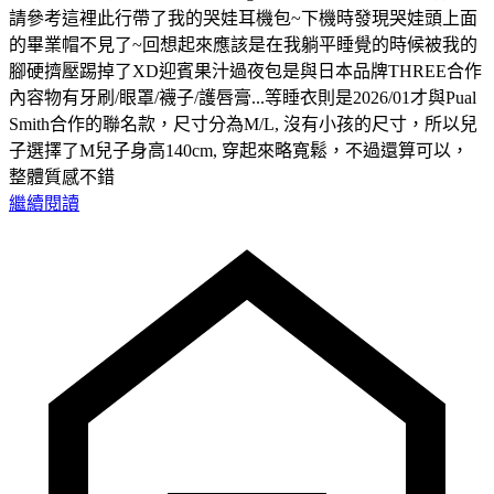
請參考這裡此行帶了我的哭娃耳機包~下機時發現哭娃頭上面
的畢業帽不見了~回想起來應該是在我躺平睡覺的時候被我的
腳硬擠壓踢掉了XD迎賓果汁過夜包是與日本品牌THREE合作
內容物有牙刷/眼罩/襪子/護唇膏...等睡衣則是2026/01才與Pual
Smith合作的聯名款，尺寸分為M/L, 沒有小孩的尺寸，所以兒
子選擇了M兒子身高140cm, 穿起來略寬鬆，不過還算可以，
整體質感不錯
繼續閱讀